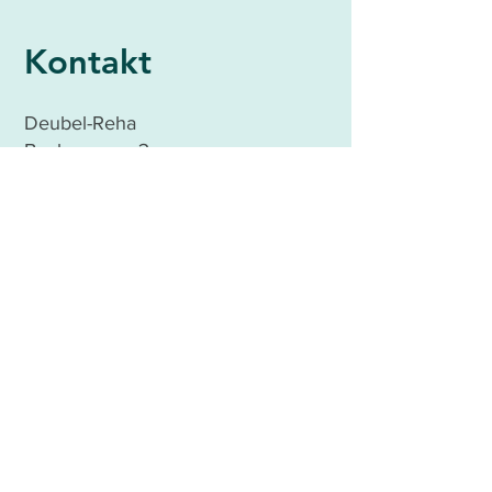
Kontakt
Deubel-Reha
Boxbergweg 3
66538 Neunkirchen
Tel.:
06821/9722930
Fax:
06821/9722939
Email:
info@deubel-reha.de