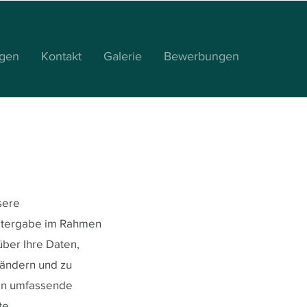
ngen
Kontakt
Galerie
Bewerbungen
sere
eitergabe im Rahmen
ber Ihre Daten,
 ändern und zu
tzen umfassende
te.