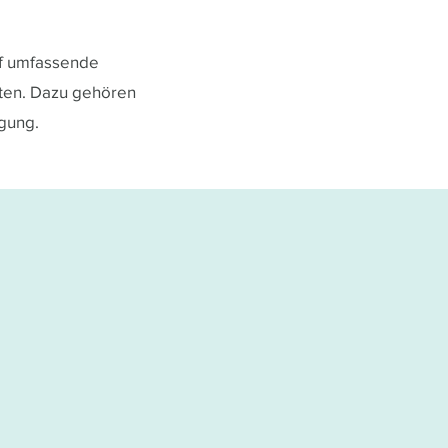
uf umfassende
sten. Dazu gehören
gung.