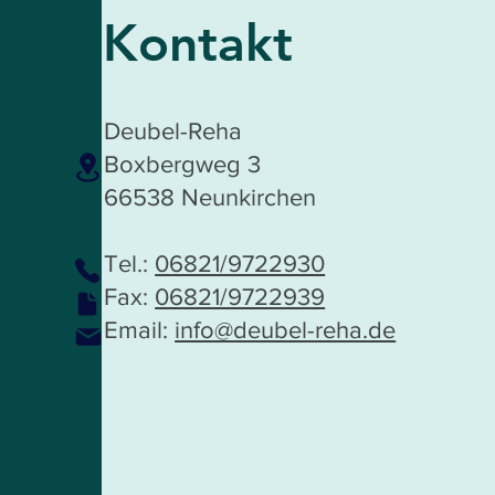
Kontakt
Deubel-Reha
Boxbergweg 3
66538 Neunkirchen
Tel.:
06821/9722930
Fax:
06821/9722939
Email:
info@deubel-reha.de