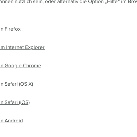
nnen nützlich sein, oder alternativ die Option „Hilfe“ im Br
n Firefox
im Internet Explorer
 in Google Chrome
n Safari (OS X)
n Safari (iOS)
in Android